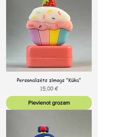
Personalizēts zīmogs "Kūka"
Cena
15,00 €
Pievienot grozam