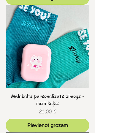
Melnbalts personalizēts zīmogs -
rozā kaķis
Cena
21,00 €
Pievienot grozam