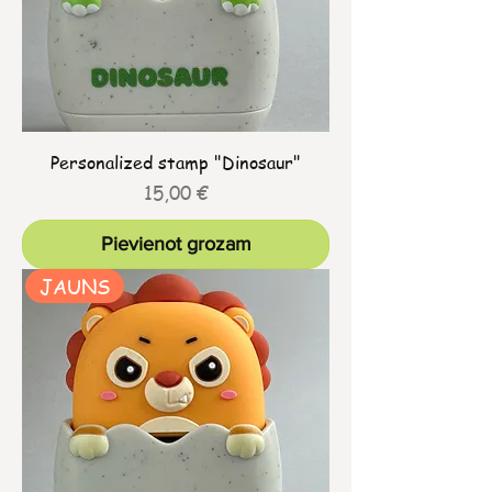
Personalized stamp "Dinosaur"
Cena
15,00 €
Pievienot grozam
JAUNS