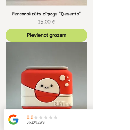
Personalizēts zīmogs "Deserts"
Cena
15,00 €
Pievienot grozam