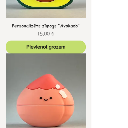
Personalizēts zīmogs "Avokado"
Cena
15,00 €
Pievienot grozam