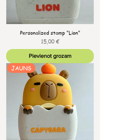
Personalized stamp "Lion"
Cena
15,00 €
Pievienot grozam
JAUNS