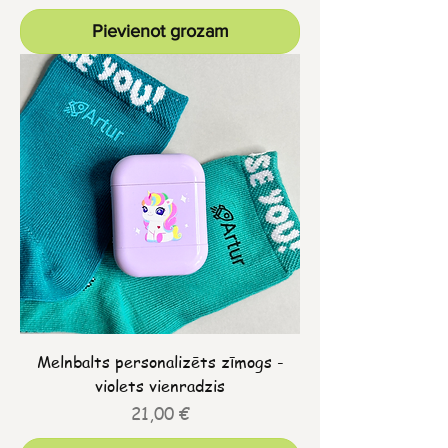
Pievienot grozam
Melnbalts personalizēts zīmogs -
violets vienradzis
Cena
21,00 €