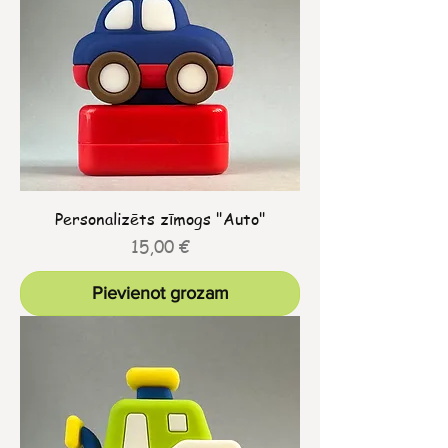
Personalizēts zīmogs "Auto"
Cena
15,00 €
Pievienot grozam