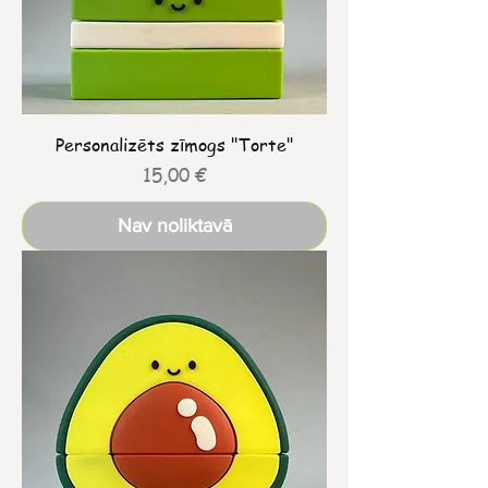
Personalizēts zīmogs "Torte"
Cena
15,00 €
Nav noliktavā