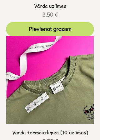
Vārda uzlīmes
Cena
2,50 €
Pievienot grozam
Vārda termouzlīmes (10 uzlīmes)