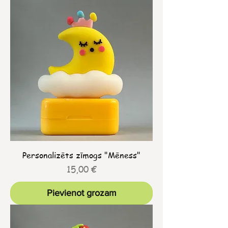
Personalizēts zīmogs "Mēness"
Cena
15,00 €
Pievienot grozam