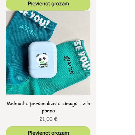
Pievienot grozam
Melnbalts personalizēts zīmogs - zila
panda
Cena
21,00 €
Pievienot grozam