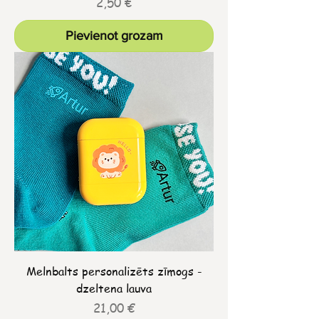
Cena
2,50 €
Pievienot grozam
Melnbalts personalizēts zīmogs -
dzeltena lauva
Cena
21,00 €