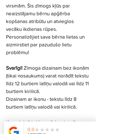
virsmām. Šis zīmogs kļūs par
neaizstājamu bērnu apģērba
kopšanas atribūtu un atvieglos
vecāku ikdienas rūpes.
Personalizējiet sava bērna lietas un
aizmirstiet par pazudušo lietu
problēmu!
Svarīgi!
Zīmoga dizainam bez ikonām
(tikai nosaukums) varat norādīt tekstu
līdz 12 burtiem latīņu valodā vai līdz 11
burtiem kirilicā.
Dizainam ar ikonu - tekstu līdz 8
burtiem latīņu valodā vai kirilicā.
Komplektā iekļauta ūdensizturīgas
tekstila tintes pudelīte, kas paredzēta