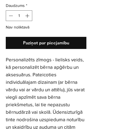
Daudzums
*
Nav noliktavā
Paziņot par pieejamību
Personalizēts zīmogs - lielisks veids,
kā personalizēt bērna apģērbu un
aksesuārus. Pateicoties
individuālajam dizainam (ar bērna
vārdu vai ar vārdu un attēlu), jūs varat
viegli apzīmēt sava bērna
priekšmetus, lai tie nepazustu
bērnudārzā vai skolā. Ūdensizturīgā
tinte nodrošina uzspieduma noturību
un skaidrību uz auduma un citām