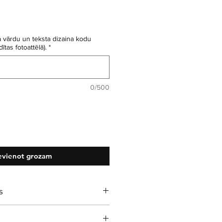
 vārdu un teksta dizaina kodu
ītas fotoattēlā).
*
0/500
evienot grozam
s
, izgatavots pēc izvēlētā dizaina.
 ml, melna krāsa.