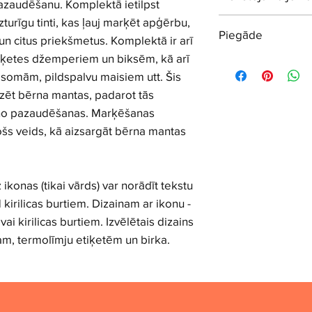
azaudēšanu. Komplektā ietilpst
Personīgās termolī
turīgu tinti, kas ļauj marķēt apģērbu,
Priekšmetu marķēš
fona) - 10 gab.
Piegāde
radošajās sadaļās.
n citus priekšmetus. Komplektā ir arī
Personīgās gumijas
Kā dāvana pirmkla
iķetes džemperiem un biksēm, kā arī
🚚Ātra Omniva piegāde
Kā dāvana bērnud
darba dienu laikā pē
 somām, pildspalvu maisiem utt. Šis
Kā dāvana radinie
zēt bērna mantas, padarot tās
svētkos
lietošanai mājsaim
s no pazaudēšanas. Marķēšanas
nekā 1 bērns, ja bē
ošs veids, kā aizsargāt bērna mantas
(piemēram, dvīņie
konas (tikai vārds) var norādīt tekstu
11 kirilicas burtiem. Dizainam ar ikonu -
 vai kirilicas burtiem. Izvēlētais dizains
am, termolīmju etiķetēm un birka.