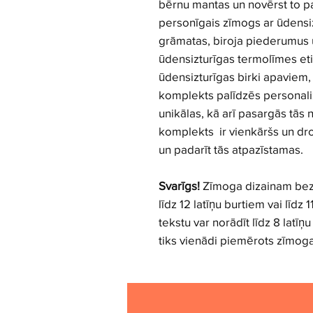
bērnu mantas un novērst to p
personīgais zīmogs ar ūdensiz
grāmatas, biroja piederumus u
ūdensizturīgas termolīmes et
ūdensizturīgas birki apaviem,
komplekts palīdzēs personali
unikālas, kā arī pasargās tā
komplekts ir vienkāršs un dr
un padarīt tās atpazīstamas.
Svarīgs!
Zīmoga dizainam bez i
līdz 12 latīņu burtiem vai līdz 
tekstu var norādīt līdz 8 latīņu
tiks vienādi piemērots zīmog