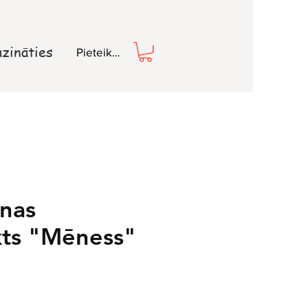
zināties
Pieteikties
nas
ts "Mēness"