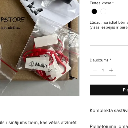
Tintes krāsa
*
Lūdzu, norādiet bērna
(visas iespējas ir parād
Daudzums
*
Pi
Komplekta sastāv
Personīgais zīmogs
s risinājums tiem, kas vēlas atzīmēt
Pielietojuma joma
Tekstila tintes - 5