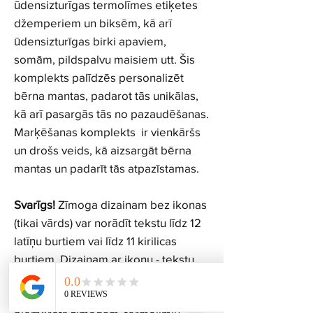
ūdensizturīgas termolīmes etiķetes
džemperiem un biksēm, kā arī
ūdensizturīgas birki apaviem,
somām, pildspalvu maisiem utt. Šis
komplekts palīdzēs personalizēt
bērna mantas, padarot tās unikālas,
kā arī pasargās tās no pazaudēšanas.
Marķēšanas komplekts ir vienkāršs
un drošs veids, kā aizsargāt bērna
mantas un padarīt tās atpazīstamas.
Svarīgs!
Zīmoga dizainam bez ikonas
(tikai vārds) var norādīt tekstu līdz 12
latīņu burtiem vai līdz 11 kirilicas
burtiem. Dizainam ar ikonu - tekstu
var norādīt līdz 8 latīņu vai kirilicas
burtiem. Izvēlētais dizains tiks vienādi