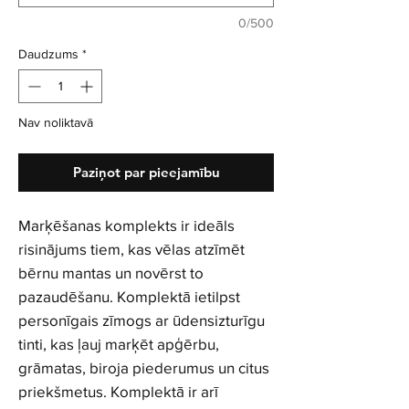
0/500
Daudzums
*
Nav noliktavā
Paziņot par pieejamību
Marķēšanas komplekts ir ideāls
risinājums tiem, kas vēlas atzīmēt
bērnu mantas un novērst to
pazaudēšanu. Komplektā ietilpst
personīgais zīmogs ar ūdensizturīgu
tinti, kas ļauj marķēt apģērbu,
grāmatas, biroja piederumus un citus
priekšmetus. Komplektā ir arī