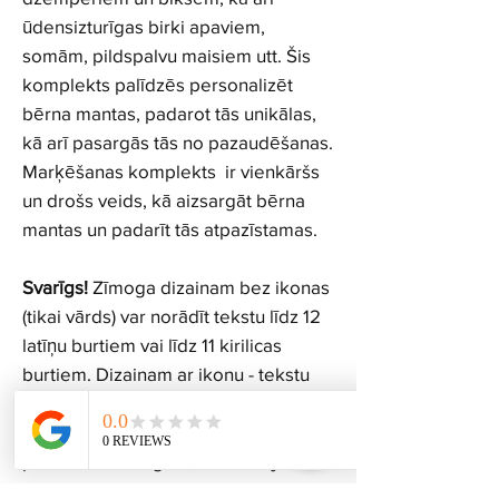
ūdensizturīgas birki apaviem,
somām, pildspalvu maisiem utt. Šis
komplekts palīdzēs personalizēt
bērna mantas, padarot tās unikālas,
kā arī pasargās tās no pazaudēšanas.
Marķēšanas komplekts ir vienkāršs
un drošs veids, kā aizsargāt bērna
mantas un padarīt tās atpazīstamas.
Svarīgs!
Zīmoga dizainam bez ikonas
(tikai vārds) var norādīt tekstu līdz 12
latīņu burtiem vai līdz 11 kirilicas
burtiem. Dizainam ar ikonu - tekstu
var norādīt līdz 8 latīņu vai kirilicas
burtiem. Izvēlētais dizains tiks vienādi
piemērots zīmogam, termolīmju
etiķetēm un birka.