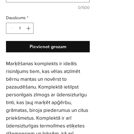
0/500
Daudzums
*
Pievienot grozam
Marķēšanas komplekts ir ideāls
risinājums tiem, kas vēlas atzīmēt
bērnu mantas un novērst to
pazaudēšanu. Komplektā ietilpst
personīgais zīmogs ar ūdensizturīgu
tinti, kas ļauj marķēt apģērbu,
grāmatas, biroja piederumus un citus
priekšmetus. Komplektā ir arī
ūdensizturīgas termolīmes etiķetes
džemperiem un biksēm, kā arī