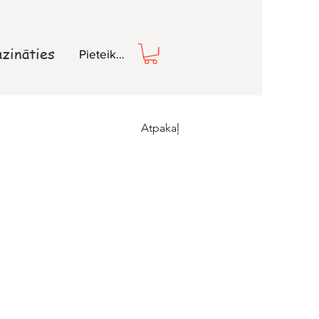
zināties
Pieteikties
Atpakaļ