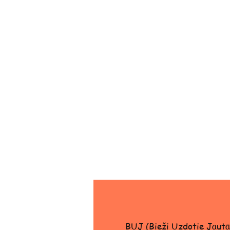
BUJ (Bieži Uzdotie Jautā