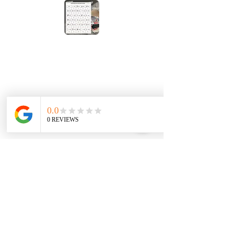
< Atgal
Juodai baltas
personalizuotas