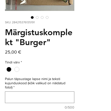
SKU: 284215376135191
Märgistuskomple
kt "Burger"
Price
25,00 €
Tindi värv
*
Palun täpsustage lapse nimi ja teksti
kujunduskood (kõik valikud on näidatud
fotol)
*
0/500