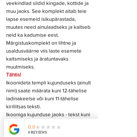
veekindlad sildid kingade, kottide ja
muu jaoks. See komplekt aitab teie
lapse esemeid isikupärastada,
muutes need ainulaadseks ja kaitseb
neid ka kadumise eest.
Märgistuskomplekt on lihtne ja
usaldusväärne viis laste esemete
kaitsmiseks ja äratuntavaks
muutmiseks.
Tähtis!
Ikoonideta templi kujunduseks (ainult
nimi) saate määrata kuni 12-tähelise
ladinakeelse või kuni 11-tähelise
kirillitsas teksti.
Ikooniga kujunduse jaoks - tekst kuni
8 tähega ladina või kirillitsas.
Valitud kujundus kantakse templile,